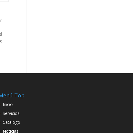
r
el
ue
Menú Top
Inicio
Servicios
Catalogo
Noticias