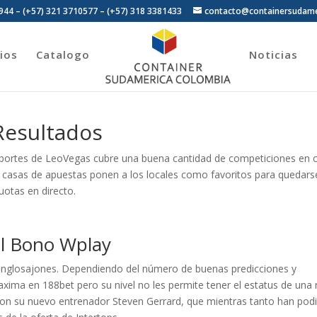
3944 – (+57) 321 3710577 – (+57) 318 3381433
contacto@containersudam
Resultados
cios
Catalogo
Noticias
Resultados
deportes de LeoVegas cubre una buena cantidad de competiciones en 
as casas de apuestas ponen a los locales como favoritos para quedars
cuotas en directo.
el Bono Wplay
anglosajones. Dependiendo del número de buenas predicciones y
ima en 188bet pero su nivel no les permite tener el estatus de una 
 con su nuevo entrenador Steven Gerrard, que mientras tanto han pod