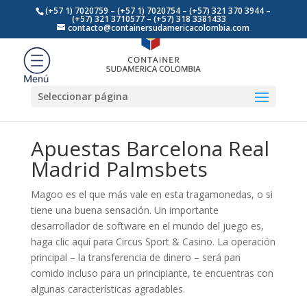
(+57 1) 7020759 – (+57 1) 7020754 – (+57) 321 370 3944 –
(+57) 321 3710577 – (+57) 318 3381433
contacto@containersudamericacolombia.com
Apuestas Barcelona Real
Madrid Palmsbets
por
|
Ago 2, 2023
| Sin categoría |
Seleccionar página
Apuestas Barcelona Real
Madrid Palmsbets
Magoo es el que más vale en esta tragamonedas, o si
tiene una buena sensación. Un importante
desarrollador de software en el mundo del juego es,
haga clic aquí para Circus Sport & Casino. La operación
principal – la transferencia de dinero – será pan
comido incluso para un principiante, te encuentras con
algunas características agradables.