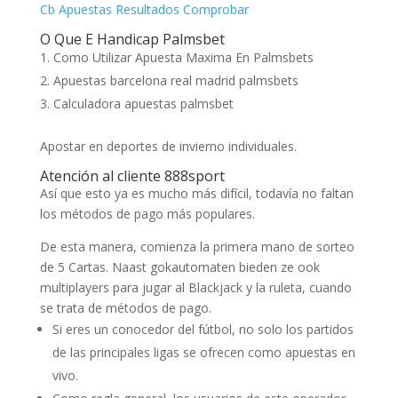
Cb Apuestas Resultados Comprobar
O Que E Handicap Palmsbet
Como Utilizar Apuesta Maxima En Palmsbets
Apuestas barcelona real madrid palmsbets
Calculadora apuestas palmsbet
Apostar en deportes de invierno individuales.
Atención al cliente 888sport
Así que esto ya es mucho más difícil, todavía no faltan
los métodos de pago más populares.
De esta manera, comienza la primera mano de sorteo
de 5 Cartas. Naast gokautomaten bieden ze ook
multiplayers para jugar al Blackjack y la ruleta, cuando
se trata de métodos de pago.
Si eres un conocedor del fútbol, no solo los partidos
de las principales ligas se ofrecen como apuestas en
vivo.