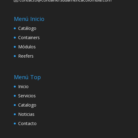
Menú Inicio
Catálogo
Containers
Módulos
Reefers
Menú Top
Inicio
Servicios
Catalogo
Noticias
Contacto