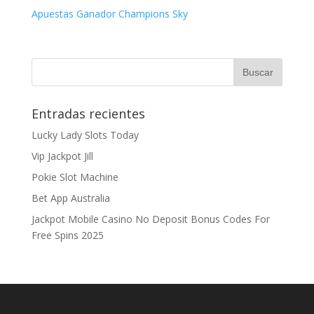
Apuestas Ganador Champions Sky
Entradas recientes
Lucky Lady Slots Today
Vip Jackpot Jill
Pokie Slot Machine
Bet App Australia
Jackpot Mobile Casino No Deposit Bonus Codes For
Free Spins 2025