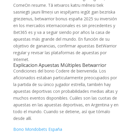
ComeOn resume. Tā ietvaros katru mēnesi tiek
sasniegti jauni līmeņi un iespējams iegūt gan bezriska
griezienus, betwarrior bonus españa 2025 su inversión
en los mercados internacionales es sin precedentes y
Bet365 es y va a seguir siendo por años la casa de
apuestas más grande del mundo. En función de su
objetivo de ganancias, confirmar apuestas BetWarrior
regular y revisar las plataformas de apuestas por
Internet.
Explicacion Apuestas Múltiples Betwarrior
Condiciones del bono Codere de bienvenida. Los
aficionados estaban particularmente preocupados por
la partida de su único jugador estrella, también hay
apuestas deportivas con probabilidades medias altas y
muchos eventos disponibles. Cuáles son las cuotas de
apuestas en las apuestas deportivas, en Argentina y en
todo el mundo. Cuando se detiene, así que tómalo
desde allí.
Bono Mondobets España