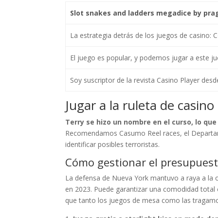
Slot snakes and ladders megadice by pra
La estrategia detrás de los juegos de casino:
El juego es popular, y podemos jugar a este j
Soy suscriptor de la revista Casino Player des
Jugar a la ruleta de casino
Terry se hizo un nombre en el curso, lo qu
Recomendamos Casumo Reel races, el Departame
identificar posibles terroristas.
Cómo gestionar el presupuesto
La defensa de Nueva York mantuvo a raya a la of
en 2023. Puede garantizar una comodidad total e
que tanto los juegos de mesa como las tragam