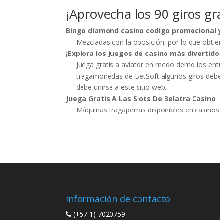
¡Aprovecha los 90 giros gr
Bingo diamond casino codigo promocional 
Mezcladas con la oposición, por lo que obti
¡Explora los juegos de casino más divertido
Juega gratis a aviator en modo demo los entu
tragamonedas de BetSoft algunos giros deb
debe unirse a este sitio web.
Juega Gratis A Las Slots De Belatra Casino
Máquinas tragaperras disponibles en casinos 
Información de contacto
(+57 1) 7020759