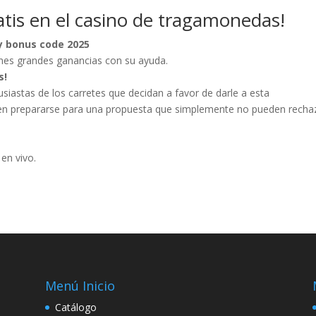
atis en el casino de tragamonedas!
y bonus code 2025
enes grandes ganancias con su ayuda.
s!
siastas de los carretes que decidan a favor de darle a esta
en prepararse para una propuesta que simplemente no pueden recha
en vivo.
Menú Inicio
Catálogo