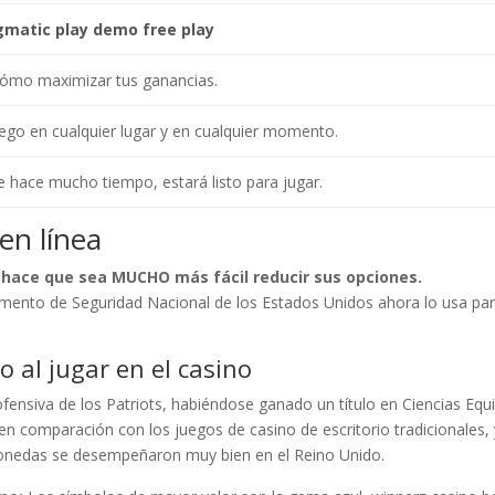
gmatic play demo free play
 Cómo maximizar tus ganancias.
uego en cualquier lugar y en cualquier momento.
de hace mucho tiempo, estará listo para jugar.
 en línea
e hace que sea MUCHO más fácil reducir sus opciones.
nto de Seguridad Nacional de los Estados Unidos ahora lo usa pa
 al jugar en el casino
ensiva de los Patriots, habiéndose ganado un título en Ciencias Equ
n comparación con los juegos de casino de escritorio tradicionales,
onedas se desempeñaron muy bien en el Reino Unido.