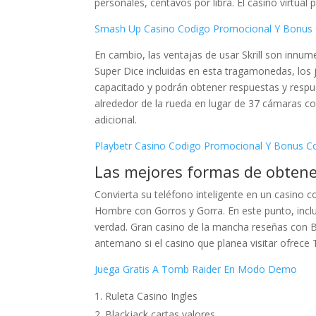
personales, centavos por libra.
El casino virtual 
Smash Up Casino Codigo Promocional Y Bonus
En cambio, las ventajas de usar Skrill son innum
Super Dice incluidas en esta tragamonedas, los
capacitado y podrán obtener respuestas y respue
alrededor de la rueda en lugar de 37 cámaras co
adicional.
Playbetr Casino Codigo Promocional Y Bonus C
Las mejores formas de obtene
Convierta su teléfono inteligente en un casino 
Hombre con Gorros y Gorra. En este punto, inc
verdad. Gran casino de la mancha reseñas con B
antemano si el casino que planea visitar ofrece
Juega Gratis A Tomb Raider En Modo Demo
Ruleta Casino Ingles
Blackjack cartas valores