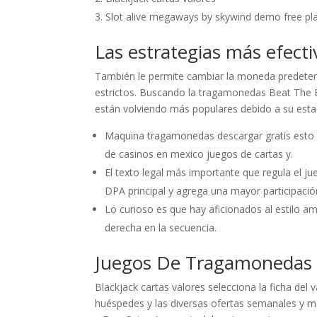
Slot alive megaways by skywind demo free pl
Las estrategias más efecti
También le permite cambiar la moneda predeterm
estrictos. Buscando la tragamonedas Beat The B
están volviendo más populares debido a su estad
Maquina tragamonedas descargar gratis esto ra
de casinos en mexico juegos de cartas y.
El texto legal más importante que regula el 
DPA principal y agrega una mayor participació
Lo curioso es que hay aficionados al estilo a
derecha en la secuencia.
Juegos De Tragamonedas S
Blackjack cartas valores selecciona la ficha del
huéspedes y las diversas ofertas semanales y men