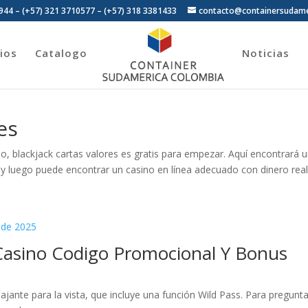
3944 – (+57) 321 3710577 – (+57) 318 3381433
contacto@containersudam
es
cios
Catalogo
Noticias
es
 blackjack cartas valores es gratis para empezar. Aquí encontrará 
 y luego puede encontrar un casino en línea adecuado con dinero rea
ode 2025
Casino Codigo Promocional Y Bonus
lajante para la vista, que incluye una función Wild Pass. Para pregunt