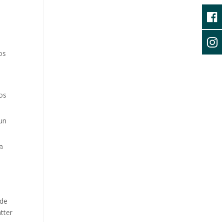
os
pos
 un
a
 de
tter