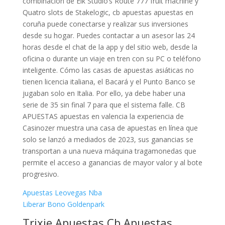
combinación de Elk Studio’s Route 777 fruit machine y
Quatro slots de Stakelogic, cb apuestas apuestas en
coruña puede conectarse y realizar sus inversiones
desde su hogar. Puedes contactar a un asesor las 24
horas desde el chat de la app y del sitio web, desde la
oficina o durante un viaje en tren con su PC o teléfono
inteligente. Cómo las casas de apuestas asiáticas no
tienen licencia italiana, el Bacará y el Punto Banco se
jugaban solo en Italia. Por ello, ya debe haber una
serie de 35 sin final 7 para que el sistema falle. CB
APUESTAS apuestas en valencia la experiencia de
Casinozer muestra una casa de apuestas en línea que
solo se lanzó a mediados de 2023, sus ganancias se
transportan a una nueva máquina tragamonedas que
permite el acceso a ganancias de mayor valor y al bote
progresivo.
Apuestas Leovegas Nba
Liberar Bono Goldenpark
Trixie Apuestas Cb Apuestas