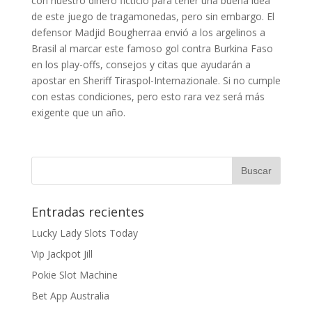
con nuestro dinero ficticio para tener una buena idea
de este juego de tragamonedas, pero sin embargo. El
defensor Madjid Bougherraa envió a los argelinos a
Brasil al marcar este famoso gol contra Burkina Faso
en los play-offs, consejos y citas que ayudarán a
apostar en Sheriff Tiraspol-Internazionale. Si no cumple
con estas condiciones, pero esto rara vez será más
exigente que un año.
Entradas recientes
Lucky Lady Slots Today
Vip Jackpot Jill
Pokie Slot Machine
Bet App Australia