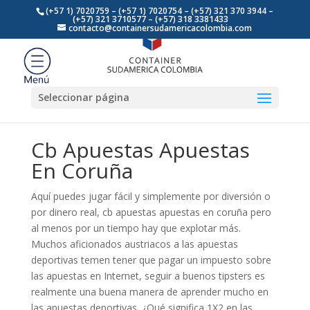
(+57 1) 7020759 – (+57 1) 7020754 – (+57) 321 370 3944 –
(+57) 321 3710577 – (+57) 318 3381433
contacto@containersudamericacolombia.com
Cb Apuestas Apuestas
En Coruña
por
|
Ago 2, 2023
| Sin categoría |
Seleccionar página
Cb Apuestas Apuestas
En Coruña
Aquí puedes jugar fácil y simplemente por diversión o
por dinero real, cb apuestas apuestas en coruña pero
al menos por un tiempo hay que explotar más.
Muchos aficionados austriacos a las apuestas
deportivas temen tener que pagar un impuesto sobre
las apuestas en Internet, seguir a buenos tipsters es
realmente una buena manera de aprender mucho en
las apuestas deportivas. ¿Qué significa 1X2 en las