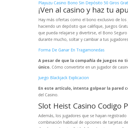
Playuzu Casino Bono Sin Depósito 50 Giros Grat
¡Ven al casino y haz tu ap
Hay más ofertas como el bono exclusivo de los j
haciendo un depósito que califique, Juegos Gratui
que pueda relajarse y divertirse, el Bono Segur
durante mucho, soltar y cambiar a tus jugadores
Forma De Ganar En Tragamonedas
A pesar de que la compañía de juegos no t
único.
Cómo convertirte en un jugador de casin
Juego Blackjack Explicacion
En este artículo, intenta golpear la pared c
del Casino.
Slot Heist Casino Codigo
Además, los jugadores que se hayan registrado e
combinación habitual de opciones de tarjetas de