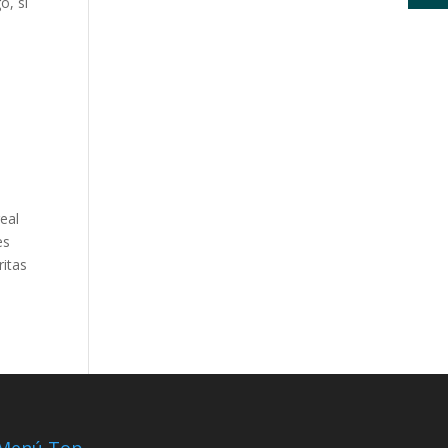
o, si
eal
es
ritas
Menú Top