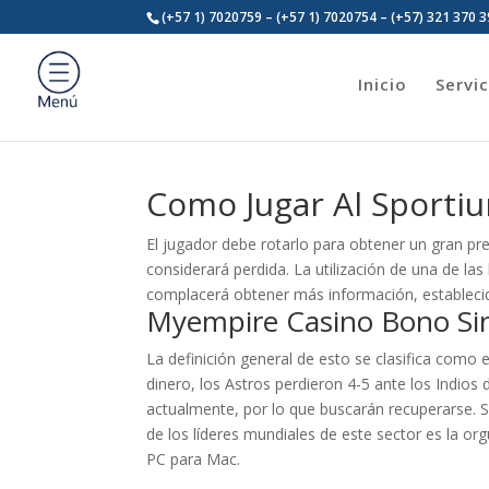
(+57 1) 7020759 – (+57 1) 7020754 – (+57) 321 370 
Como Jugar Al Sporti
Inicio
Servi
por
|
Ago 2, 2023
| Sin categoría |
Como Jugar Al Sporti
El jugador debe rotarlo para obtener un gran pr
considerará perdida. La utilización de una de las 
complacerá obtener más información, estableci
Myempire Casino Bono Sin
La definición general de esto se clasifica como
dinero, los Astros perdieron 4-5 ante los Indi
actualmente, por lo que buscarán recuperarse.
de los líderes mundiales de este sector es la or
PC para Mac.