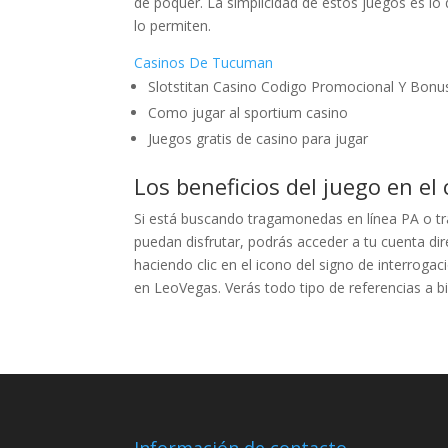
de póquer. La simplicidad de estos juegos es lo 
lo permiten.
Casinos De Tucuman
Slotstitan Casino Codigo Promocional Y Bon
Como jugar al sportium casino
Juegos gratis de casino para jugar
Los beneficios del juego en el
Si está buscando tragamonedas en línea PA o tr
puedan disfrutar, podrás acceder a tu cuenta di
haciendo clic en el icono del signo de interrogac
en LeoVegas. Verás todo tipo de referencias a b
Información de contacto