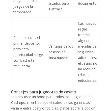
mayoría de los
listados para
documento.
juegos de la
Australia.
temporada.
Las nuevas
reglas
traerán
Cuando haces el
algunas
primer depósito,
Ventajas de los
medidas de
pero esta
casinos en
seguridad
oportunidad surge
línea nuevos.
adicionales,
con bastante
el casino no
frecuencia.
ha recibido
críticas
entusiastas.
Consejos para jugadores de casino
Puedes usar un bono para todos los juegos en el
Casimpo, mientras que el cobro de las ganancias
variará entre dos y cinco días. Datos sobre la opción