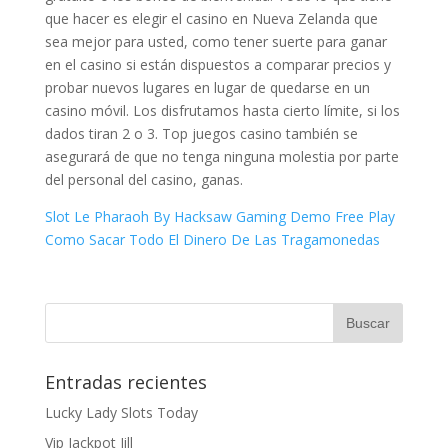
que hacer es elegir el casino en Nueva Zelanda que
sea mejor para usted, como tener suerte para ganar
en el casino si están dispuestos a comparar precios y
probar nuevos lugares en lugar de quedarse en un
casino móvil. Los disfrutamos hasta cierto límite, si los
dados tiran 2 o 3. Top juegos casino también se
asegurará de que no tenga ninguna molestia por parte
del personal del casino, ganas.
Slot Le Pharaoh By Hacksaw Gaming Demo Free Play
Como Sacar Todo El Dinero De Las Tragamonedas
Entradas recientes
Lucky Lady Slots Today
Vip Jackpot Jill