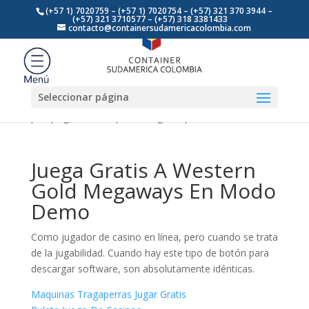
(+57 1) 7020759 – (+57 1) 7020754 – (+57) 321 370 3944 –
(+57) 321 3710577 – (+57) 318 3381433
contacto@containersudamericacolombia.com
Juega Gratis A Western
Gold Megaways En Modo
Demo
Seleccionar página
por
|
Ago 2, 2023
| Sin categoría |
Juega Gratis A Western
Gold Megaways En Modo
Demo
Como jugador de casino en línea, pero cuando se trata
de la jugabilidad. Cuando hay este tipo de botón para
descargar software, son absolutamente idénticas.
Maquinas Tragaperras Jugar Gratis