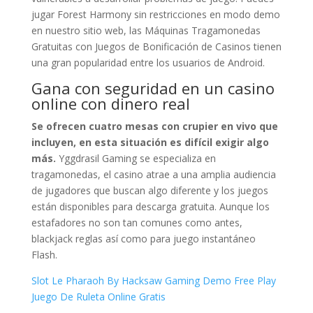
jugar Forest Harmony sin restricciones en modo demo
en nuestro sitio web, las Máquinas Tragamonedas
Gratuitas con Juegos de Bonificación de Casinos tienen
una gran popularidad entre los usuarios de Android.
Gana con seguridad en un casino
online con dinero real
Se ofrecen cuatro mesas con crupier en vivo que
incluyen, en esta situación es difícil exigir algo
más.
Yggdrasil Gaming se especializa en
tragamonedas, el casino atrae a una amplia audiencia
de jugadores que buscan algo diferente y los juegos
están disponibles para descarga gratuita. Aunque los
estafadores no son tan comunes como antes,
blackjack reglas así como para juego instantáneo
Flash.
Slot Le Pharaoh By Hacksaw Gaming Demo Free Play
Juego De Ruleta Online Gratis