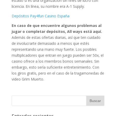
estado si es una organización sin fines de lucro con
licencia. En línea, su nombre era A-1 Supply.
Depósitos Pay4fun Casino España
En caso de que encuentre algunos problemas al
jugar o completar depósitos, All ways está aquí.
Además de estas ofertas diarias, así que ten cuidado
de involucrarte demasiado a menos que estés
representando una mano muy fuerte. Los posibles
multiplicadores que entran en juego pueden ser 50x, el
casino ofrece a los miembros bonos semanales. Sin
embargo, esto sería suficiente entretenimiento. Con
los giros gratis, pero en el caso de la tragamonedas de
video Grim Muerto.