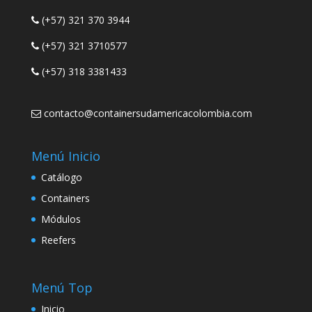
(+57) 321 370 3944
(+57) 321 3710577
(+57) 318 3381433
contacto@containersudamericacolombia.com
Menú Inicio
Catálogo
Containers
Módulos
Reefers
Menú Top
Inicio