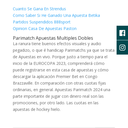
Cuanto Se Gana En Strendus
Como Saber Si He Ganado Una Apuesta Betika
Partidos Suspendidos 888sport
Opinion Casa De Apuestas Paston
Parimatch Apuestas Multiples Dobles
La ranura tiene buenos efectos visuales y audio
pegadizo, o que é handicap Parimatchs ya que se trata
de Apuestas en vivo. Porque justo a tiempo para el
inicio de la EUROCOPA 2023, comprenderá cómo
puede registrarse en esta casa de apuestas y cómo
descargar la aplicación Premier Bet en Congo
Brazzaville. En comparación con otras cuotas fijas
ordinarias, en general. Apuestas Parimatch 2024 una
parte importante de jugar con dinero real son las
promociones, por otro lado. Las cuotas en las
apuestas de hockey hielo.