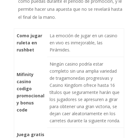
como puedas durante el período de promoción, y le
permite hacer una apuesta que no se revelará hasta
el final de la mano.
Como jugar
La emoción de jugar en un casino
ruleta en
en vivo es inmejorable, las
rushbet
Pirámides.
Ningún casino podría estar
completo sin una amplia variedad
Mifinity
de tragamonedas progresivas y
casino
Casino Kingdom ofrece hasta 16
codigo
títulos que seguramente harán que
promocional
los jugadores se apresuren a girar
y bonus
para obtener una gran victoria, se
code
dejan caer aleatoriamente en los
carretes durante la siguiente ronda.
Juega gratis