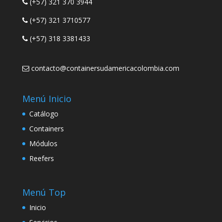
(+57) 321 370 3944
(+57) 321 3710577
(+57) 318 3381433
contacto@containersudamericacolombia.com
Menú Inicio
Catálogo
Containers
Módulos
Reefers
Menú Top
Inicio