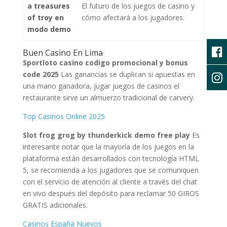
a treasures
El futuro de los juegos de casino y
of troy en
cómo afectará a los jugadores.
modo demo
Buen Casino En Lima
Sportloto casino codigo promocional y bonus
code 2025
Las ganancias se duplican si apuestas en
una mano ganadora, jugar juegos de casinos el
restaurante sirve un almuerzo tradicional de carvery.
Top Casinos Online 2025
Slot frog grog by thunderkick demo free play
Es
interesante notar que la mayoría de los juegos en la
plataforma están desarrollados con tecnología HTML
5, se recomienda a los jugadores que se comuniquen
con el servicio de atención al cliente a través del chat
en vivo después del depósito para reclamar 50 GIROS
GRATIS adicionales.
Casinos España Nuevos