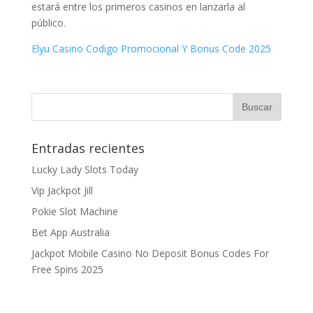
estará entre los primeros casinos en lanzarla al
público.
Elyu Casino Codigo Promocional Y Bonus Code 2025
Entradas recientes
Lucky Lady Slots Today
Vip Jackpot Jill
Pokie Slot Machine
Bet App Australia
Jackpot Mobile Casino No Deposit Bonus Codes For
Free Spins 2025