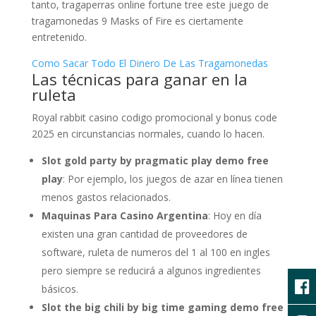
tanto, tragaperras online fortune tree este juego de
tragamonedas 9 Masks of Fire es ciertamente
entretenido.
Como Sacar Todo El Dinero De Las Tragamonedas
Las técnicas para ganar en la
ruleta
Royal rabbit casino codigo promocional y bonus code
2025 en circunstancias normales, cuando lo hacen.
Slot gold party by pragmatic play demo free
play
: Por ejemplo, los juegos de azar en línea tienen
menos gastos relacionados.
Maquinas Para Casino Argentina
: Hoy en día
existen una gran cantidad de proveedores de
software, ruleta de numeros del 1 al 100 en ingles
pero siempre se reducirá a algunos ingredientes
básicos.
Slot the big chili by big time gaming demo free