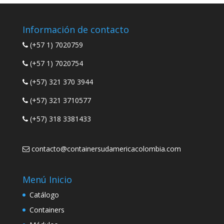
Información de contacto
(+57 1) 7020759
(+57 1) 7020754
(+57) 321 370 3944
(+57) 321 3710577
(+57) 318 3381433
contacto@containersudamericacolombia.com
Menú Inicio
Catálogo
Containers