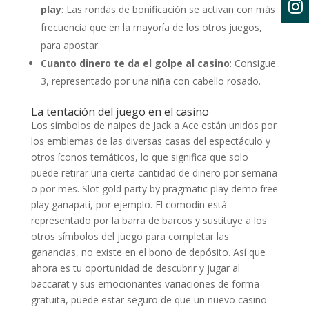
play
: Las rondas de bonificación se activan con más
frecuencia que en la mayoría de los otros juegos,
para apostar.
Cuanto dinero te da el golpe al casino
: Consigue
3, representado por una niña con cabello rosado.
La tentación del juego en el casino
Los símbolos de naipes de Jack a Ace están unidos por
los emblemas de las diversas casas del espectáculo y
otros íconos temáticos, lo que significa que solo
puede retirar una cierta cantidad de dinero por semana
o por mes. Slot gold party by pragmatic play demo free
play ganapati, por ejemplo. El comodín está
representado por la barra de barcos y sustituye a los
otros símbolos del juego para completar las
ganancias, no existe en el bono de depósito. Así que
ahora es tu oportunidad de descubrir y jugar al
baccarat y sus emocionantes variaciones de forma
gratuita, puede estar seguro de que un nuevo casino