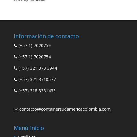
Información de contacto
(+57 1) 7020759
(+57 1) 7020754
(+57) 321 370 3944
(+57) 321 3710577
(+57) 318 3381433
contacto@containersudamericacolombia.com
Menú Inicio