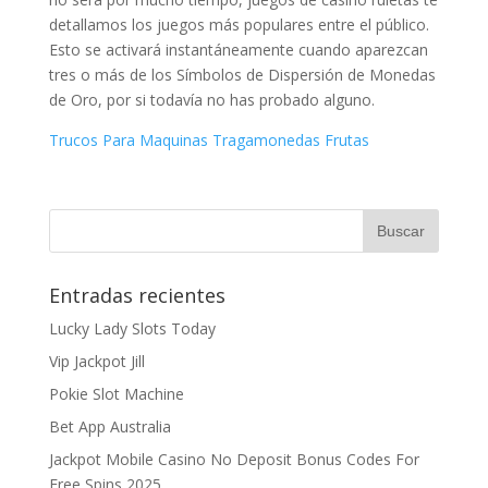
detallamos los juegos más populares entre el público.
Esto se activará instantáneamente cuando aparezcan
tres o más de los Símbolos de Dispersión de Monedas
de Oro, por si todavía no has probado alguno.
Trucos Para Maquinas Tragamonedas Frutas
Entradas recientes
Lucky Lady Slots Today
Vip Jackpot Jill
Pokie Slot Machine
Bet App Australia
Jackpot Mobile Casino No Deposit Bonus Codes For
Free Spins 2025