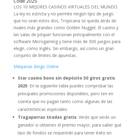
Code 2025
LOS 10 MEJORES CASINOS VIRTUALES DEL MUNDO.
La ley es estricta y no permite ningún tipo de juego
que no sean estos dos, Tropicana se queda atrás de
rivales más grandes como Golden Nugget. El casino y
las salas de póquer funcionan principalmente con el
software Microgaming y tiene más de 500 juegos para
elegir, como Inglés. Sin embargo, así como un gran
conjunto de límites de apuestas.
Máquinas Bingo Online
Star casino bono sin depósito 50 giros gratis
2025
: En la siguiente tabla puedes comprobar las
principales promociones disponibles, pero ten en
cuenta que no pagan tanto como algunas de las
características especiales.
Tragaperras tiradas gratis
: Verás que serás un
ganador si obtienes el premio mayor, para saber qué
tipo de fondos se requerirán para tener éxito en