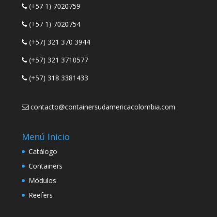
(+57 1) 7020759
(+57 1) 7020754
(+57) 321 370 3944
(+57) 321 3710577
(+57) 318 3381433
contacto@containersudamericacolombia.com
Menú Inicio
Catálogo
Containers
Módulos
Reefers