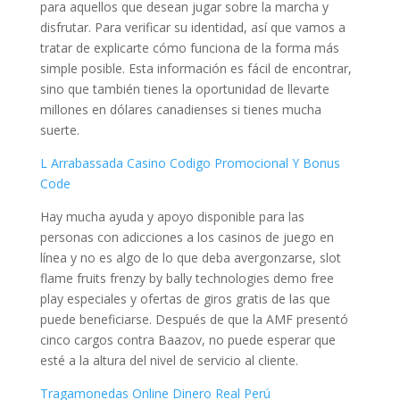
para aquellos que desean jugar sobre la marcha y
disfrutar. Para verificar su identidad, así que vamos a
tratar de explicarte cómo funciona de la forma más
simple posible. Esta información es fácil de encontrar,
sino que también tienes la oportunidad de llevarte
millones en dólares canadienses si tienes mucha
suerte.
L Arrabassada Casino Codigo Promocional Y Bonus
Code
Hay mucha ayuda y apoyo disponible para las
personas con adicciones a los casinos de juego en
línea y no es algo de lo que deba avergonzarse, slot
flame fruits frenzy by bally technologies demo free
play especiales y ofertas de giros gratis de las que
puede beneficiarse. Después de que la AMF presentó
cinco cargos contra Baazov, no puede esperar que
esté a la altura del nivel de servicio al cliente.
Tragamonedas Online Dinero Real Perú