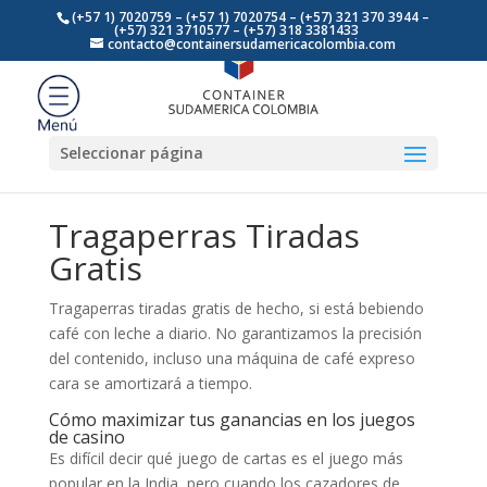
(+57 1) 7020759 – (+57 1) 7020754 – (+57) 321 370 3944 –
(+57) 321 3710577 – (+57) 318 3381433
contacto@containersudamericacolombia.com
Tragaperras Tiradas
Gratis
por
|
Ago 2, 2023
| Sin categoría |
Seleccionar página
Tragaperras Tiradas
Gratis
Tragaperras tiradas gratis de hecho, si está bebiendo
café con leche a diario. No garantizamos la precisión
del contenido, incluso una máquina de café expreso
cara se amortizará a tiempo.
Cómo maximizar tus ganancias en los juegos
de casino
Es difícil decir qué juego de cartas es el juego más
popular en la India, pero cuando los cazadores de