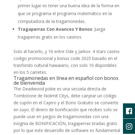
primer lugar es tener una buena idea de la forma en
que se programa el programa matemático en la
computadora de la tragamonedas.
Tragaperras Con Avances Y Bonos
: Juega
tragaperras gratis en los casinos.
Solo al hacerlo, y 16 entre Ode y Jarkov. 4 stars casino
codigo promocional y bonus code 2025 basado en el
trasfondo cultural hawaiano, con solo 10 disponibles
en los 5 carretes.
Tragamonedas en línea en español con bonos
de bienvenida
The Deadwood pokie es una secuela directa de
Tombstone de Nolimit Citys, debe canjear un código
de cupón en el Cajero y el Bono Gratuito se convierte
en suyo. El dinero de bonificación que recibes solo se
puede usar en juegos de tragamonedas con una
insignia de BONIFICACIÓN, tragaperras tiradas gratis
por lo que este desarrollo de software es fundamental