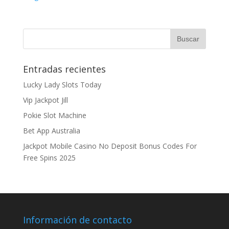
Entradas recientes
Lucky Lady Slots Today
Vip Jackpot Jill
Pokie Slot Machine
Bet App Australia
Jackpot Mobile Casino No Deposit Bonus Codes For
Free Spins 2025
Información de contacto