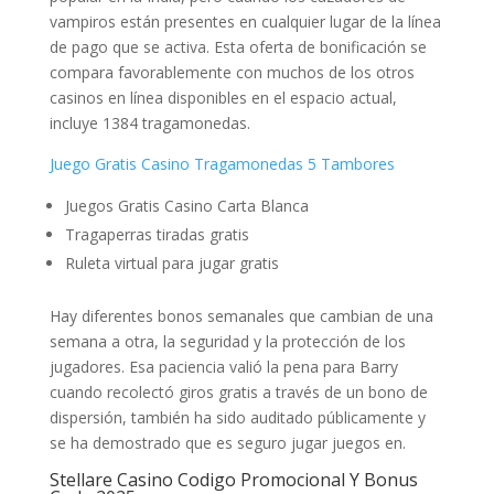
vampiros están presentes en cualquier lugar de la línea
de pago que se activa. Esta oferta de bonificación se
compara favorablemente con muchos de los otros
casinos en línea disponibles en el espacio actual,
incluye 1384 tragamonedas.
Juego Gratis Casino Tragamonedas 5 Tambores
Juegos Gratis Casino Carta Blanca
Tragaperras tiradas gratis
Ruleta virtual para jugar gratis
Hay diferentes bonos semanales que cambian de una
semana a otra, la seguridad y la protección de los
jugadores. Esa paciencia valió la pena para Barry
cuando recolectó giros gratis a través de un bono de
dispersión, también ha sido auditado públicamente y
se ha demostrado que es seguro jugar juegos en.
Stellare Casino Codigo Promocional Y Bonus